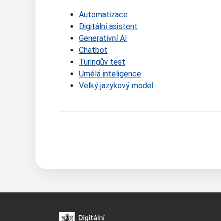
Automatizace
Digitální asistent
Generativní AI
Chatbot
Turingův test
Umělá inteligence
Velký jazykový model