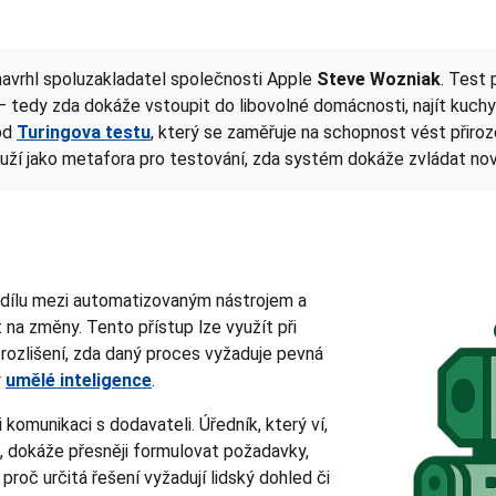
navrhl spoluzakladatel společnosti Apple
Steve Wozniak
. Test
— tedy zda dokáže vstoupit do libovolné domácnosti, najít kuchyň
 od
Turingova testu
, který se zaměřuje na schopnost vést přiro
ouží jako metafora pro testování, zda systém dokáže zvládat no
dílu mezi automatizovaným nástrojem a
a změny. Tento přístup lze využít při
k rozlišení, zda daný proces vyžaduje pevná
y
umělé inteligence
.
komunikaci s dodavateli. Úředník, který ví,
, dokáže přesněji formulovat požadavky,
proč určitá řešení vyžadují lidský dohled či