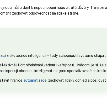
jnosti může dojít k nepochopení nebo ztrátě důvěry. Transpare
 pomáhá zachovat odpovědnost na lidské straně.
zací
a skutečnou inteligencí – tedy schopností systému chápat 
fektivněji řídit očekávání vedení i veřejnosti. Uvědomuje si, ž
 nedisponují obecnou inteligencí, ale jsou specializované na konkr
stavit hranice
automatizace
, zachovat lidský dohled a posilovat