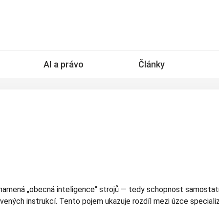
AI a právo
Články
amená „obecná inteligence“ strojů — tedy schopnost samostatn
vených instrukcí. Tento pojem ukazuje rozdíl mezi úzce special