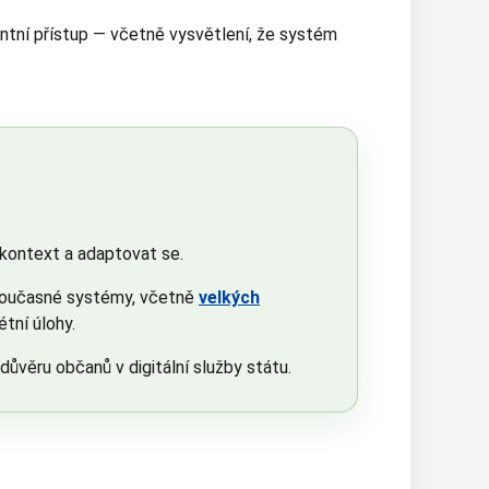
ntní přístup — včetně vysvětlení, že systém
kontext a adaptovat se.
e současné systémy, včetně
velkých
étní úlohy.
 důvěru občanů v digitální služby státu.