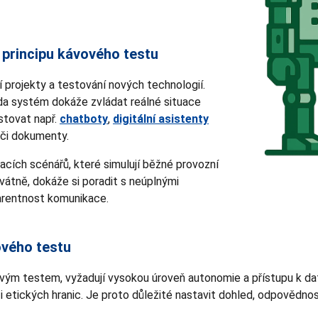
 principu kávového testu
ní projekty a testování nových technologií.
 zda systém dokáže zvládat reálné situace
stovat např.
chatboty
,
digitální asistenty
 či dokumenty.
cích scénářů, které simulují běžné provozní
vátně, dokáže si poradit s neúplnými
arentnost komunikace.
ového testu
ovým testem, vyžadují vysokou úroveň autonomie a přístupu k dat
 i etických hranic. Je proto důležité nastavit dohled, odpovědno