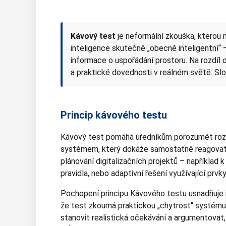
Kávový test
je neformální zkouška, kterou 
inteligence skutečně „obecně inteligentní“ 
informace o uspořádání prostoru. Na rozdíl
a praktické dovednosti v reálném světě. Sl
Princip kávového testu
Kávový test pomáhá úředníkům porozumět roz
systémem, který dokáže samostatně reagovat n
plánování digitalizačních projektů – například 
pravidla, nebo adaptivní řešení využívající prvk
Pochopení principu Kávového testu usnadňuje i 
že test zkoumá praktickou „chytrost“ systému
stanovit realistická očekávání a argumentovat, 